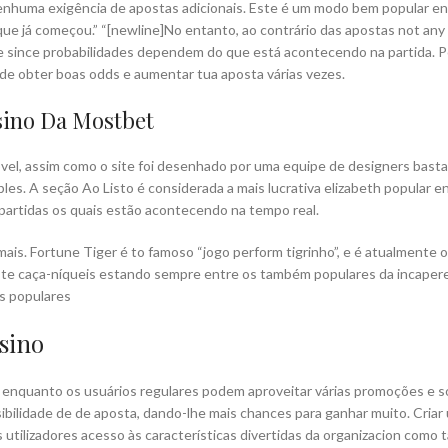
nenhuma exigência de apostas adicionais. Este é um modo bem popular en
que já começou.” “[newline]No entanto, ao contrário das apostas not any
e since probabilidades dependem do que está acontecendo na partida. P
de obter boas odds e aumentar tua aposta várias vezes.
sino Da Mostbet
vel, assim como o site foi desenhado por uma equipe de designers bast
ples. A seção Ao Listo é considerada a mais lucrativa elizabeth popular e
partidas os quais estão acontecendo na tempo real.
ais. Fortune Tiger é to famoso “jogo perform tigrinho”, e é atualmente 
este caça-níqueis estando sempre entre os também populares da incapere
s populares
sino
 enquanto os usuários regulares podem aproveitar várias promoções e 
ibilidade de de aposta, dando-lhe mais chances para ganhar muito. Criar
os utilizadores acesso às características divertidas da organizacion com