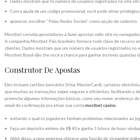
Dados mostram que to número de usuários registrados no site ofici
Com a ajuda de um código promocional, você pode obter privilégios
aparecer, escolher “Pelas Redes Sociais” como opção de cadastro.
Mostbet convida apostadores a fazer apostas vello site no navegador, 
A companhia Mostbet País brasileiro fornece todo clase de recurso em
clientes. Dados mostram que um número de usuários registrados no we
Mostbet Brasil dão the você a chance para ganhar incríveis quantias 
Construtor De Apostas
Eles incluem cartões bancários (Visa, MasterCard), carteiras eletrônic
que muchas as transações sejam seguras e eficientes, facilitando o de
preencha algumas informações básicas, como seu nome, endereço de e
email de confirmação pra ativar sua conta
mostbet casino
.
evitando o qual os jogadores tenham problemas relacionados ao jo
Faça um depósito mínimo de R$ 40 e ganhe 1 bônus de boas-vindas 
Além disso, a new empresa oferece uma função de streaming online, 