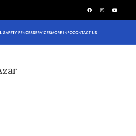
L SAFETY FENCES
SERVICES
MORE INFO
CONTACT US
Azar