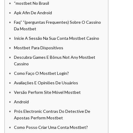
“mostbet No Brasil
Apk Afin De Android
Faq” “(perguntas Frequentes) Sobre O Cassino
Da Mostbet
Inicie A Sessão Na Sua Conta Mostbet Casino
Mostbet Para Dispositivos
Descubra Games E Bônus Not Any Mostbet
Cassino
Como Faço O Mostbet Login?
Avaliações E Opiniões De Usuários
Versão Perform Site Móvel Mostbet
Android
Prós Electronic Contras Do Detective De
Apostas Perform Mostbet
Como Posso Criar Uma Conta Mostbet?