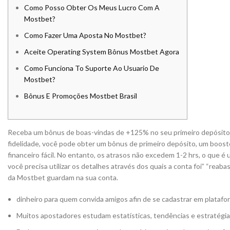
Como Posso Obter Os Meus Lucro Com A
Mostbet?
Como Fazer Uma Aposta No Mostbet?
Aceite Operating System Bônus Mostbet Agora
Como Funciona To Suporte Ao Usuario De
Mostbet?
Bônus E Promoções Mostbet Brasil
Receba um bônus de boas-vindas de +125% no seu primeiro depósito p
fidelidade, você pode obter um bônus de primeiro depósito, um boost
financeiro fácil. No entanto, os atrasos não excedem 1-2 hrs, o que é
você precisa utilizar os detalhes através dos quais a conta foi” “reab
da Mostbet guardam na sua conta.
dinheiro para quem convida amigos afin de se cadastrar em platafor
Muitos apostadores estudam estatísticas, tendências e estratégia