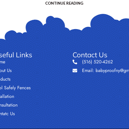
CONTINUE READING
seful Links
Contact Us
me
(516) 520-4262
out Us
Email: babyproofny@gm
oducts
l Safely Fences
tallation
sultation
ntatc Us