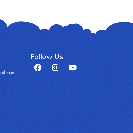
Follow Us
ail.com