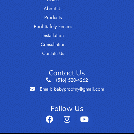
About Us
Products
Pool Safely Fences
Installation
Consultation
Contatc Us
Contact Us
(516) 520-4262
Email: babyproofny@gmail.com
Follow Us