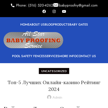
Phone: (516) 520-4262
babyproofny@gmail.com
HOME
ABOUT US
BLOG
PRODUCTS
BABY GATES
POOL SAFETY FENCES
SERVICES
MORE INFO
CONTACT US
UNCATEGORIZED
Топ-5 Лучших Онлайн-казино Рейтинг
2024
Admin