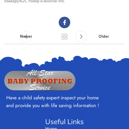
баккару%2C покер и многое что.
Newer
Older
Have a child safety expert inspect your home
and provide you with life saving information !
Useful Links
Home