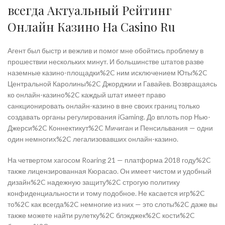
всегда Актуальный Рейтинг
Онлайн Казино На Casino Ru
Агент был быстр и вежлив и помог мне обойтись проблему в
прошествии нескольких минут. И большинстве штатов разве
наземные казино-площадки%2C ним исключением Юты%2C
Центральной Каролины%2C Джорджии и Гавайев. Возвращаясь
ко онлайн-казино%2C каждый штат имеет право
санкционировать онлайн-казино в вне своих границ только
создавать органы регулирования iGaming. До вплоть пор Нью-
Джерси%2C Коннектикут%2C Мичиган и Пенсильвания — одни
один немногих%2C легализовавших онлайн-казино.
На четвертом хагосом Roaring 21 — платформа 2018 году%2C
также лицензированная Кюрасао. Он имеет чистом и удобный
дизайн%2C надежную защиту%2C строгую политику
конфиденциальности и тому подобное. Не касается игр%2C
то%2C как всегда%2C немногие из них — это слоты%2C даже вы
также можете найти рулетку%2C блэкджек%2C кости%2C