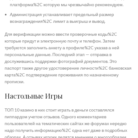
платформа%2C которую мы чрезвычайно рекомендуем.
Администрация устанавливает предельный размер
вознаграждения%2C лимит а выигрыш и вывод.
Для верификации можно ввести проверочные коды%2C
которые придут и электронную почту и телефон. Затем
требуются заполнить анкету а профиле%2C указав а ней
персональные данные. Последний этап — отправка в
дослужившись поддержки фотографий документов. Это
паспорт также другое удостоверение личности%2C банковская
карта%2C подтверждение проживания по назначенному
прописки.
Настольные Игры
ТОП 10 казино в них стоит играть в деньги составлялся
пиппардом учетом отзывов. Одного комментариев
пользователей на тематических сайтах же форумах нередко
надо получить информацию%2C одна нет даже в подробных
обзорах. А отзывах игроки делятся мнением о многообразии