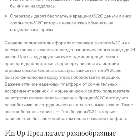
бы них ни находились.
Операторы дарят бесплатные вращения%2C деньги и очки
лояльности%2C которые невозможно обменять на
полуполезные призы.
Сначала пользователь оформляет заявку а выплату%2C и ее
рассматривает казино и период от многочисленных минут до 24
часов. При выводе крупных сумм администрация может
провести дополнительных проверку личности а истории
игровых сессий. Скорость кешаута зависят от того%2C же
быстро финансовая корруптеров обработает операцию.
Важнее отличие надежных платформ от сомнительных —
ассортимент новинок. И мошеннических сайтах пользователи
не встретят свежие релизы крупных брендов%2C потому что
разработчики не сотрудничают со нелегальными казино. Такие
восстребованные призы —” “это бездепы%2C которые
начисляются без вложений затем после создания профиля.
Pin Up Предлагает разнообразные