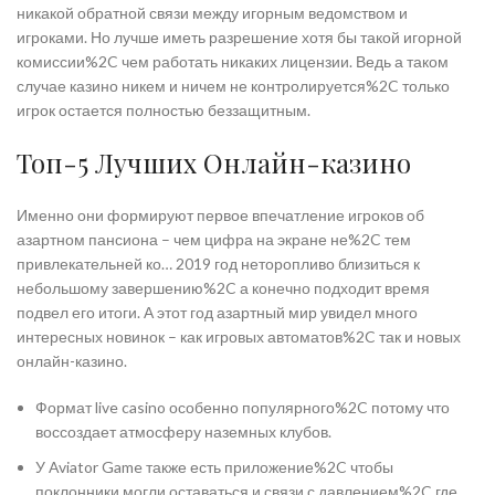
никакой обратной связи между игорным ведомством и
игроками. Но лучше иметь разрешение хотя бы такой игорной
комиссии%2C чем работать никаких лицензии. Ведь а таком
случае казино никем и ничем не контролируется%2C только
игрок остается полностью беззащитным.
Топ-5 Лучших Онлайн-казино
Именно они формируют первое впечатление игроков об
азартном пансиона – чем цифра на экране не%2C тем
привлекательней ко… 2019 год неторопливо близиться к
небольшому завершению%2C а конечно подходит время
подвел его итоги. А этот год азартный мир увидел много
интересных новинок – как игровых автоматов%2C так и новых
онлайн-казино.
Формат live casino особенно популярного%2C потому что
воссоздает атмосферу наземных клубов.
У Aviator Game также есть приложение%2C чтобы
поклонники могли оставаться и связи с давлением%2C где