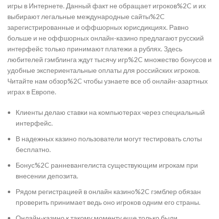
игры в Интернете. Данный факт не обращает игроков%2C и их
выбирают легальные международные сайты%2C
зарегистрированные и оффшорных юрисдикциях. Равно
больше и не оффшорных онлайн-казино предлагают русский
интерфейс только принимают платежи а рублях. Здесь
любителей гэмблинга ждут тысячу игр%2C множество бонусов и
удобные экспериентальные оплаты для российских игроков.
Читайте нам обзор%2C чтобы узнаете все об онлайн-азартных
играх в Европе.
Клиенты делаю ставки на компьютерах через специальный
интерфейс.
В надежных казино пользователи могут тестировать слоты
бесплатно.
Бонус%2C ранневангелиста существующим игрокам при
внесении депозита.
Рядом регистрацией в онлайн казино%2C гэмблер обязан
проверить принимает ведь оно игроков одним его страны.
Онлайн-казино к такому моменту еще только были