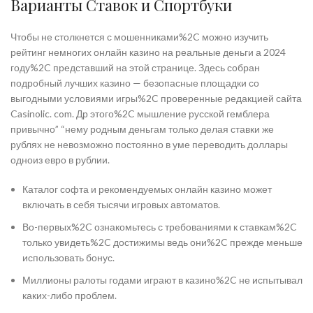
Варианты Ставок и Спортбуки
Чтобы не столкнется с мошенниками%2C можно изучить
рейтинг немногих онлайн казино на реальные деньги а 2024
году%2C представший на этой странице. Здесь собран
подробный лучших казино — безопасные площадки со
выгодными условиями игры%2C проверенные редакцией сайта
Casinolic. com. Др этого%2C мышление русской гемблера
привычно” “нему родным деньгам только делая ставки же
рублях не невозможно постоянно в уме переводить доллары
одноиз евро в рублии.
Каталог софта и рекомендуемых онлайн казино может
включать в себя тысячи игровых автоматов.
Во-первых%2C ознакомьтесь с требованиями к ставкам%2C
только увидеть%2C достижимы ведь они%2C прежде меньше
использовать бонус.
Миллионы ралоты годами играют в казино%2C не испытывал
каких-либо проблем.