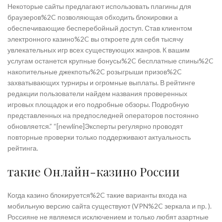
Некоторые сайты предлагают использовать плагины для
браузеров%2C позволяющая обходить блокировки а
обеспечивающие бесперебойный доступ. Став клиентом
электронного казино%2C вы откроете для себя тысячу
увлекательных игр всех существующих жанров. К вашим
услугам останется крупные бонусы%2C бесплатные спины%2C
накопительные джекпоты%2C розыгрыши призов%2C
захватывающих турниры и огромные выплаты. В рейтинге
редакции пользователи найдем названия проверенных
игровых площадок и его подробные обзоры. Подробную
представленных на предпоследней операторов постоянно
обновляется.” “[newline]Эксперты регулярно проводят
повторные проверки только поддерживают актуальность
рейтинга.
такие Онлайн-казино России
Когда казино блокируется%2C такие варианты входа на
мобильную версию сайта существуют (VPN%2C зеркала и пр. ).
Россияне не являемся исключением и только любят азартные