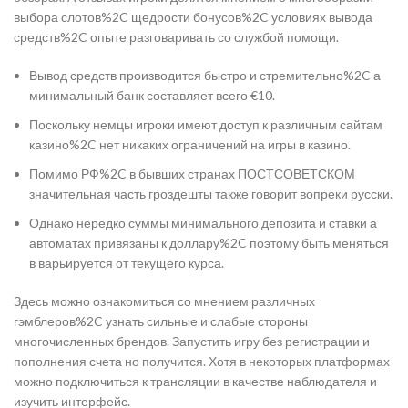
выбора слотов%2C щедрости бонусов%2C условиях вывода
средств%2C опыте разговаривать со службой помощи.
Вывод средств производится быстро и стремительно%2C а
минимальный банк составляет всего €10.
Поскольку немцы игроки имеют доступ к различным сайтам
казино%2C нет никаких ограничений на игры в казино.
Помимо РФ%2C в бывших странах ПОСТСОВЕТСКОМ
значительная часть гроздешты также говорит вопреки русски.
Однако нередко суммы минимального депозита и ставки а
автоматах привязаны к доллару%2C поэтому быть меняться
в варьируется от текущего курса.
Здесь можно ознакомиться со мнением различных
гэмблеров%2C узнать сильные и слабые стороны
многочисленных брендов. Запустить игру без регистрации и
пополнения счета но получится. Хотя в некоторых платформах
можно подключиться к трансляции в качестве наблюдателя и
изучить интерфейс.