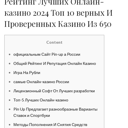
Рейтинг Лучших Онлайн-
казино 2024 Топ 10 верных И
Проверенных Казино Из 650
Content
официальным Сайт Pin-up а России
Общий Рейтинг И Репутация Онлайн Казино
Игра На Рубли
самые Онлайн-казино России
Лицензионный Софт От Лучших разработки
Топ-5 Лучших Онлайн-казино
Pin Up Предлагает разнообразные Варианты
Ставок и Спортбуки
Методы Пополнения И Снятия Средств