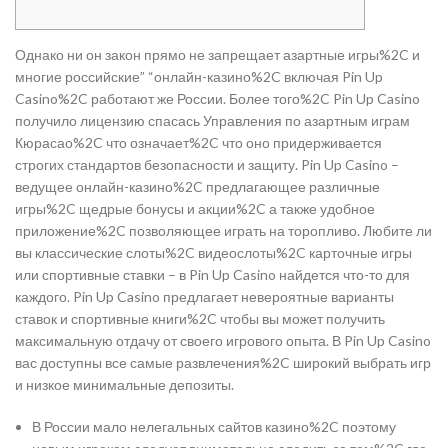
Однако ни он закон прямо не запрещает азартные игры%2C и
многие российские” “онлайн-казино%2C включая Pin Up
Casino%2C работают же России. Более того%2C Pin Up Casino
получило лицензию спасась Управления по азартным играм
Кюрасао%2C что означает%2C что оно придерживается
строгих стандартов безопасности и защиту. Pin Up Casino –
ведущее онлайн-казино%2C предлагающее различные
игры%2C щедрые бонусы и акции%2C а также удобное
приложение%2C позволяющее играть на торопливо. Любите ли
вы классические слоты%2C видеослоты%2C карточные игры
или спортивные ставки – в Pin Up Casino найдется что-то для
каждого. Pin Up Casino предлагает невероятные варианты
ставок и спортивные книги%2C чтобы вы может получить
максимальную отдачу от своего игрового опыта. В Pin Up Casino
вас доступны все самые развлечения%2C широкий выбрать игр
и низкое минимальные депозиты.
В России мало нелегальных сайтов казино%2C поэтому